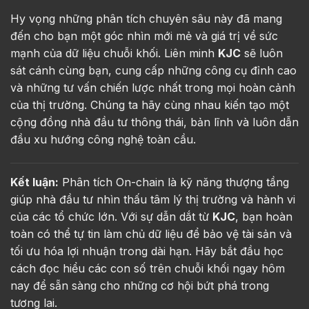
Hy vọng những phân tích chuyên sâu này đã mang
đến cho bạn một góc nhìn mới mẻ và giá trị về sức
mạnh của dữ liệu chuỗi khối. Liên minh
KJC
sẽ luôn
sát cánh cùng bạn, cung cấp những công cụ đỉnh cao
và những tư vấn chiến lược nhất trong mọi hoàn cảnh
của thị trường. Chúng ta hãy cùng nhau kiến tạo một
cộng đồng nhà đầu tư thông thái, bản lĩnh và luôn dẫn
đầu xu hướng công nghệ toàn cầu.
Kết luận:
Phân tích On-chain là kỹ năng thượng tầng
giúp nhà đầu tư nhìn thấu tâm lý thị trường và hành vi
của các tổ chức lớn. Với sự dẫn dắt từ
KJC
, bạn hoàn
toàn có thể tự tin làm chủ dữ liệu để bảo vệ tài sản và
tối ưu hóa lợi nhuận trong dài hạn. Hãy bắt đầu học
cách đọc hiểu các con số trên chuỗi khối ngay hôm
nay để sẵn sàng cho những cơ hội bứt phá trong
tương lai.