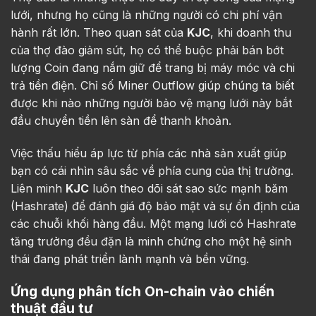
lưới, nhưng họ cũng là những người có chi phí vận
hành rất lớn. Theo quan sát của
KJC
, khi doanh thu
của thợ đào giảm sút, họ có thể buộc phải bán bớt
lượng Coin đang nắm giữ để trang bị máy móc và chi
trả tiền điện. Chỉ số Miner Outflow giúp chúng ta biết
được khi nào những người bảo vệ mạng lưới này bắt
đầu chuyển tiền lên sàn để thanh khoản.
Việc thấu hiểu áp lực từ phía các nhà sản xuất giúp
bạn có cái nhìn sâu sắc về phía cung của thị trường.
Liên minh
KJC
luôn theo dõi sát sao sức mạnh băm
(Hashrate) để đánh giá độ bảo mật và sự ổn định của
các chuỗi khối hàng đầu. Một mạng lưới có Hashrate
tăng trưởng đều đặn là minh chứng cho một hệ sinh
thái đang phát triển lành mạnh và bền vững.
Ứng dụng phân tích On-chain vào chiến
thuật đầu tư