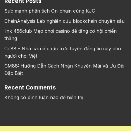
Recent Posts
Sức mạnh phân tích On-chain cùng KJC
ChainAnalysis Lab nghiên cứu blockchain chuyên sâu
link 456club Mẹo chơi casino để tăng cơ hội chiến
thắng
Co88 – Nhà cái cá cược trực tuyến đáng tin cậy cho
người chơi Việt
CM88: Hướng Dẫn Cách Nhận Khuyến Mãi Và Ưu Đãi
Đặc Biệt
Recent Comments
Không có bình luận nào để hiển thị.