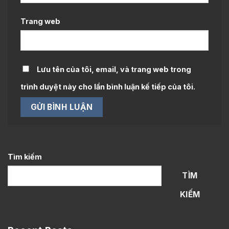
Trang web
Lưu tên của tôi, email, và trang web trong
trình duyệt này cho lần bình luận kế tiếp của tôi.
Tìm kiếm
TÌM
KIẾM