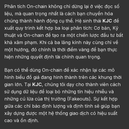
Phân tích On-chain không chỉ dừng lại ở việc đọc số
liệu, mà quan trọng nhất là cách bạn chuyển hóa
chúng thành hành động cụ thể. Hệ sinh thái
KJC
đề
xuất quy trình kết hợp ba loại phân tích: Cơ bản, Kỹ
thuật và On-chain để tạo ra một chiến lược đầu tư bất
khả xâm phạm. Khi cả ba lăng kính này cùng chỉ về
một hướng, đó chính là thời điểm vàng để bạn thực
hiện những quyết định tài chính quan trọng.
Bạn có thể dùng On-chain để xác nhận lại các mô
hình biểu đồ giá đang hình thành trên các khung thời
gian lớn. Tại
KJC
, chúng tôi dạy cho thành viên cách
sử dụng dữ liệu để loại bỏ những tín hiệu nhiễu và
những cú lừa của thị trường (Fakeouts). Sự kết hợp
giữa các chỉ báo định lượng và định tính sẽ giúp bạn
xây dựng được một hệ thống giao dịch có hiệu suất
cao và ổn định.